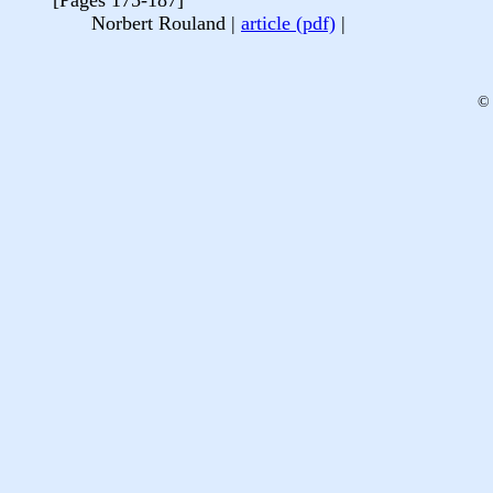
[Pages 175-187]
Norbert Rouland |
article (pdf)
|
© 